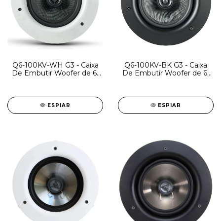
Q6-100KV-WH G3 - Caixa
Q6-100KV-BK G3 - Caixa
De Embutir Woofer de 6"
De Embutir Woofer de 6"
com cone de kevlar e
com cone de kevlar e
tweeter coaxial de 1 ¼" /
tweeter coaxial de 1 ¼" /
100W RMS 8 ohms
100W RMS 8 ohms
ESPIAR
ESPIAR