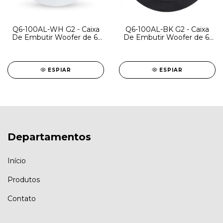
Q6-100AL-WH G2 - Caixa
Q6-100AL-BK G2 - Caixa
De Embutir Woofer de 6"
De Embutir Woofer de 6"
com cone de PP
com cone de PP
aluminizado e tweeter
aluminizado e tweeter
coaxial de 1 ¼" / 100W
coaxial de 1 ¼" / 100W
RMS 8 ohms
RMS 8 ohms
ESPIAR
ESPIAR
Departamentos
Início
Produtos
Contato