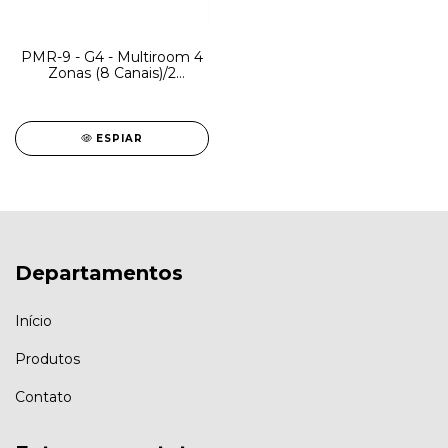
PMR-9 - G4 - Multiroom 4
Zonas (8 Canais)/2
entradas ópticas ou
coaxiais/4 Entradas
analógicas/1 Streamer Wi-
Fi com Airplay/800W
ESPIAR
RMS
Departamentos
Início
Produtos
Contato