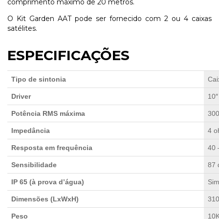
comprimento máximo de 20 metros.
O Kit Garden AAT pode ser fornecido com 2 ou 4 caixas
satélites.
ESPECIFICAÇÕES
Tipo de sintonia
Cai
Driver
10″
Potência RMS máxima
30
Impedância
4 
Resposta em frequência
40 
Sensibilidade
87
IP 65 (à prova d’água)
Si
Dimensões (LxWxH)
310
Peso
10K