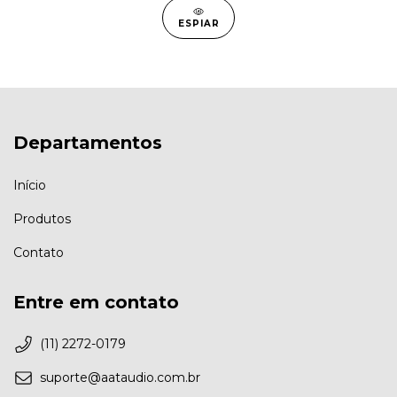
PARA
USO
ESPIAR
EXTERNO
Departamentos
Início
Produtos
Contato
Entre em contato
(11) 2272-0179
suporte@aataudio.com.br