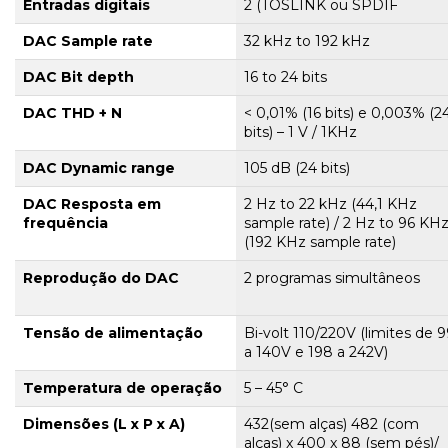
Entradas digitais
2 (TOSLINK ou SPDIF
DAC Sample rate
32 kHz to 192 kHz
DAC Bit depth
16 to 24 bits
DAC THD + N
< 0,01% (16 bits) e 0,003% (2
bits) – 1 V / 1KHz
DAC Dynamic range
105 dB (24 bits)
DAC Resposta em
2 Hz to 22 kHz (44,1 KHz
frequência
sample rate) / 2 Hz to 96 KH
(192 KHz sample rate)
Reprodução do DAC
2 programas simultâneos
Tensão de alimentação
Bi-volt 110/220V (limites de 
a 140V e 198 a 242V)
Temperatura de operação
5 – 45° C
Dimensões (L x P x A)
432(sem alças) 482 (com
alças) x 400 x 88 (sem pés)/