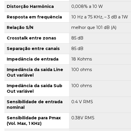
Distorção Harmônica
0,008% a 10 W
Resposta em frequência
10 Hz a 75 KHz, – 3 dB a 1W
Relação S/N
melhor que 101 dB (A)
Crosstalk entre zonas
85 dB
Separação entre canais
85 dB
Impedância de entrada
18 Kohms
Impedância da saída Line
100 ohms
Out variável
Impedância da saída Sub
100 ohms
Out variável
Sensibilidade de entrada
0.4 V RMS
nominal
Sensibilidade para Pmax
0.38V RMS
(Vol. Max, 1 KHz)