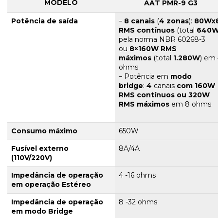
MODELO
AAT PMR-9 G3
Potência de saída
–
8 canais
(
4 zonas
):
80Wx
RMS
contínuos
(total
640
pela norma NBR 60268-3
ou
8×160W RMS
máximos
(total
1.280W
) em
ohms
– Potência em
modo
bridge
:
4
canais
com 160W
RMS contínuos ou 320W
RMS máximos
em 8 ohms
Consumo máximo
650W
Fusível externo
8A/4A
(110V/220V)
Impedância de operação
4 -16 ohms
em operação Estéreo
Impedância de operação
8 -32 ohms
em modo Bridge