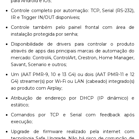
para Android e iOS;
Controle completo por automação: TCP, Serial (RS-232),
IR e Trigger IN/OUT disponíveis;
Controle também pelo painel frontal com área de
instalação protegida por senha;
Disponibilidade de drivers para controlar o produto
através de apps das principais marcas de automação do
mercado: Control4, ControlArt, Crestron, Home Manager,
Savant, Scenario e outros;
Um (AAT PMR-9, 10 e 13 G4) ou dois (AAT PMR-11 e 12
G4) streamer(s) por Wi-Fi ou LAN (cabeado) integrado(s)
ao produto com Airplay;
Atribuição de endereço por DHCP (IP dinâmico) e
estático;
Comandos por TCP e Serial com feedback após
execução;
Upgrade de firmware realizado pela internet com
tecnologia Safe Upgrade. Não há risco de corrupção de