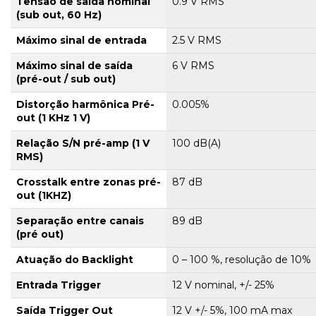
Tensão de saída nominal
0.9 V RMS
(sub out, 60 Hz)
Máximo sinal de entrada
2.5 V RMS
Máximo sinal de saída
6 V RMS
(pré-out / sub out)
Distorção harmônica Pré-
0.005%
out (1 KHz 1 V)
Relação S/N pré-amp (1 V
100 dB(A)
RMS)
Crosstalk entre zonas pré-
87 dB
out (1KHZ)
Separação entre canais
89 dB
(pré out)
Atuação do Backlight
0 – 100 %, resolução de 10%
Entrada Trigger
12 V nominal, +/- 25%
Saída Trigger Out
12 V +/- 5%, 100 mA max